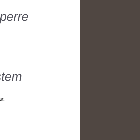
erre
stem
ut.