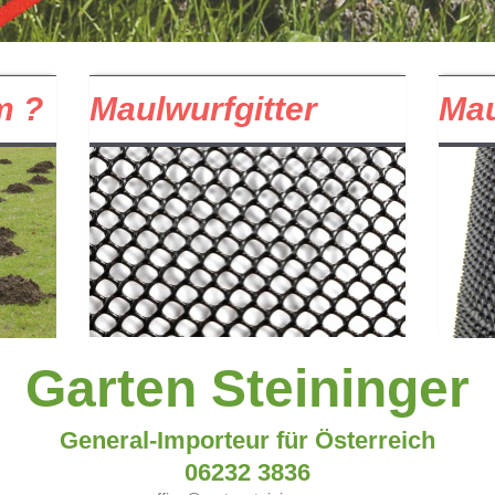
m ?
Maulwurfgitter
Mau
Garten Steininger
General-Importeur für Österreich
06232 3836