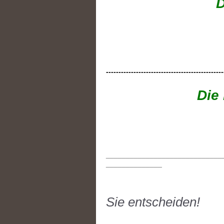
D
-----------------------------------------------
Die
_____________________________
______________
Sie entscheiden!