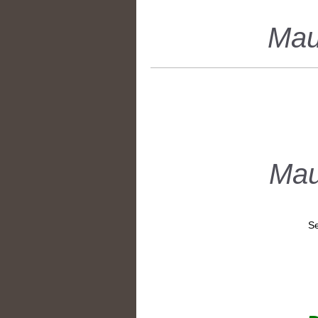
Maulwurfgi
Mau
Se